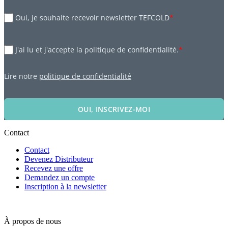
Oui, je souhaite recevoir newsletter TEFCOLD
*
J'ai lu et j'accepte la politique de confidentialité.
*
Lire notre
politique de confidentialité
OUI, INSCRIVEZ-MOI
Contact
Contact
Devenez Distributeur
Recevez une offre
Demandez un compte
Inscription à la newsletter
À propos de nous