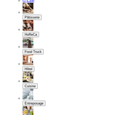
G-Line
Pâtisserie
HoReCa
Food Truck
Hôtel
Cuisine
Entreposage