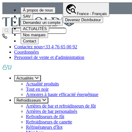
À propos de nous
France - Français
SAV
Devenez Distributeur
Demandez un compte
ACTUALITÉS
Nos marques
Contact
Contactez nous
+33 4 76 65 00 92
Coordonnées
Personnel de vente et d'administration
Actualités
Actualité produits
Tout en noir
Armoires à haute efficacité énergétique
Refroidisseurs
Arrières de bar et refroidisseurs de fût
Arrières de bar personalisés
Refroidisseurs de fût
Refroidisseurs de canette
Réfrigérateurs d'îlot