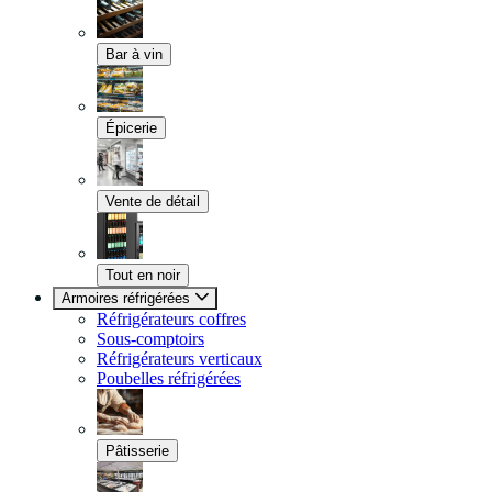
Bar à vin
Épicerie
Vente de détail
Tout en noir
Armoires réfrigérées
Réfrigérateurs coffres
Sous-comptoirs
Réfrigérateurs verticaux
Poubelles réfrigérées
Pâtisserie