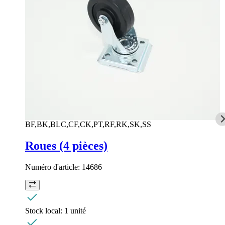
BF,BK,BLC,CF,CK,PT,RF,RK,SK,SS
Roues (4 pièces)
Numéro d'article:
14686
Stock local:
1 unité