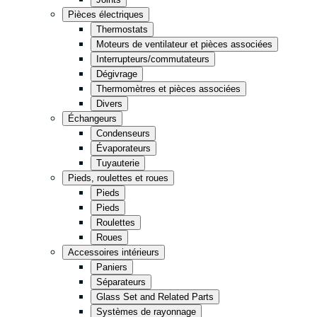
Cuisine
Pièces électriques
Thermostats
Épicerie
Moteurs de ventilateur et pièces associées
Entreposage
Interrupteurs/commutateurs
Dégivrage
Thermomètres et pièces associées
Vente de détail
Fast Food
Divers
Échangeurs
Condenseurs
Tout en noir
Évaporateurs
Tuyauterie
Pieds, roulettes et roues
Pieds
Pieds
Roulettes
Roues
Accessoires intérieurs
Paniers
Séparateurs
Glass Set and Related Parts
Systèmes de rayonnage