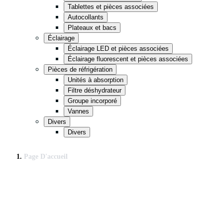
Tablettes et pièces associées
Autocollants
Plateaux et bacs
Éclairage
Éclairage LED et pièces associées
Éclairage fluorescent et pièces associées
Pièces de réfrigération
Unités à absorption
Filtre déshydrateur
Groupe incorporé
Vannes
Divers
Divers
Page D'accueil