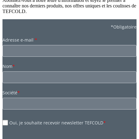
Abonnez-vous à notre lettre d'information et soyez le premier à
connaître nos derniers produits, nos offres uniques et les coulisses de
TEFCOLD.
*Obligatoire
Adresse e-mail
*
Nom
*
Société
*
Oui, je souhaite recevoir newsletter TEFCOLD
*