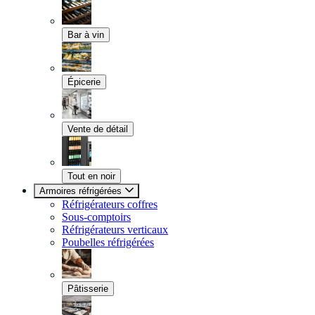
Bar à vin
Épicerie
Vente de détail
Tout en noir
Armoires réfrigérées
Réfrigérateurs coffres
Sous-comptoirs
Réfrigérateurs verticaux
Poubelles réfrigérées
Pâtisserie