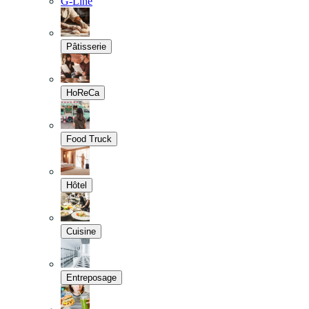
G-Line
Pâtisserie
HoReCa
Food Truck
Hôtel
Cuisine
Entreposage