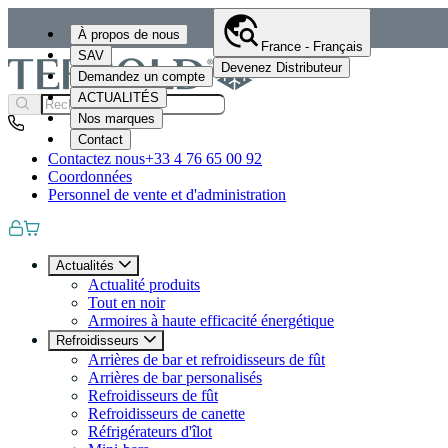
À propos de nous
France - Français
SAV
Devenez Distributeur
Demandez un compte
ACTUALITÉS
Nos marques
Contact
Contactez nous
+33 4 76 65 00 92
Coordonnées
Personnel de vente et d'administration
Actualités
Actualité produits
Tout en noir
Armoires à haute efficacité énergétique
Refroidisseurs
Arrières de bar et refroidisseurs de fût
Arrières de bar personalisés
Refroidisseurs de fût
Refroidisseurs de canette
Réfrigérateurs d'îlot