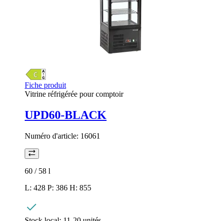
Fiche produit
Vitrine réfrigérée pour comptoir
UPD60-BLACK
Numéro d'article:
16061
60 / 58
l
L: 428 P: 386 H: 855
Stock local:
11-20 unités