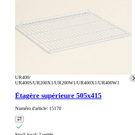
UR400/
UR400S/UR200X1/UR200W1/UR400X1/UR400W1
Étagère supérieure 505x415
Numéro d'article:
15170
Stock local:
3 unités