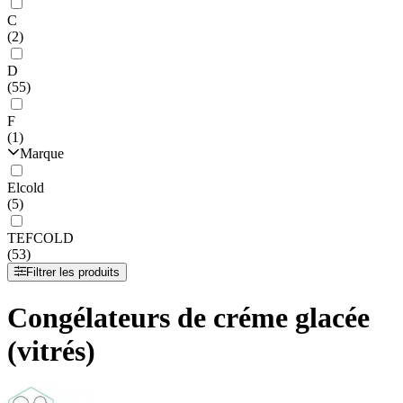
C
(2)
D
(55)
F
(1)
Marque
Elcold
(5)
TEFCOLD
(53)
Filtrer les produits
Congélateurs de créme glacée
(vitrés)