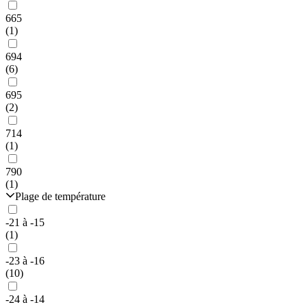
665
(1)
694
(6)
695
(2)
714
(1)
790
(1)
Plage de température
-21 à -15
(1)
-23 à -16
(10)
-24 à -14