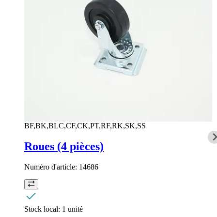
BF,BK,BLC,CF,CK,PT,RF,RK,SK,SS
Roues (4 pièces)
Numéro d'article:
14686
Stock local:
1 unité