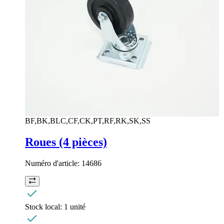
BF,BK,BLC,CF,CK,PT,RF,RK,SK,SS
Roues (4 pièces)
Numéro d'article:
14686
Stock local:
1 unité