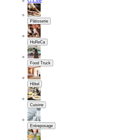
G-Line
Pâtisserie
HoReCa
Food Truck
Hôtel
Cuisine
Entreposage