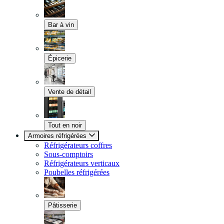
Bar à vin
Épicerie
Vente de détail
Tout en noir
Armoires réfrigérées
Réfrigérateurs coffres
Sous-comptoirs
Réfrigérateurs verticaux
Poubelles réfrigérées
Pâtisserie