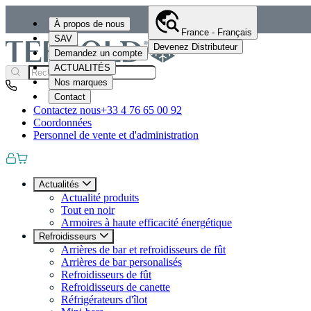
À propos de nous
France - Français
SAV
Devenez Distributeur
Demandez un compte
ACTUALITÉS
Nos marques
Contact
Contactez nous
+33 4 76 65 00 92
Coordonnées
Personnel de vente et d'administration
Actualités
Actualité produits
Tout en noir
Armoires à haute efficacité énergétique
Refroidisseurs
Arrières de bar et refroidisseurs de fût
Arrières de bar personalisés
Refroidisseurs de fût
Refroidisseurs de canette
Réfrigérateurs d'îlot