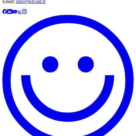
Email:
info@tefcold.fr