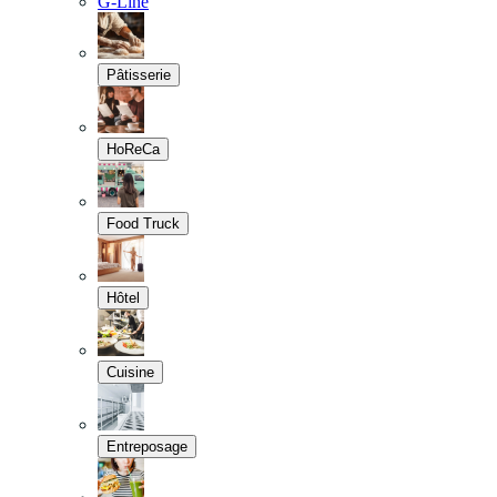
G-Line
Pâtisserie
HoReCa
Food Truck
Hôtel
Cuisine
Entreposage