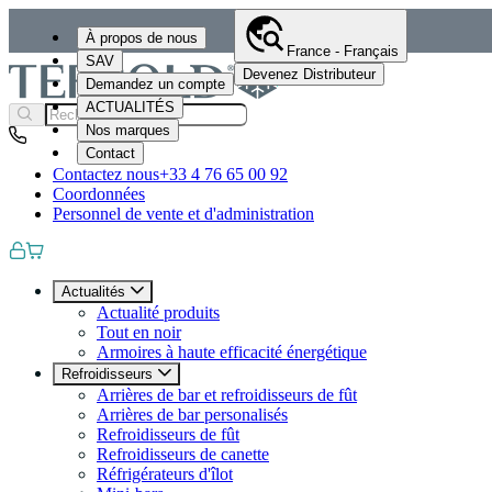
À propos de nous
France - Français
SAV
Devenez Distributeur
Demandez un compte
ACTUALITÉS
Nos marques
Contact
Contactez nous
+33 4 76 65 00 92
Coordonnées
Personnel de vente et d'administration
Actualités
Actualité produits
Tout en noir
Armoires à haute efficacité énergétique
Refroidisseurs
Arrières de bar et refroidisseurs de fût
Arrières de bar personalisés
Refroidisseurs de fût
Refroidisseurs de canette
Réfrigérateurs d'îlot