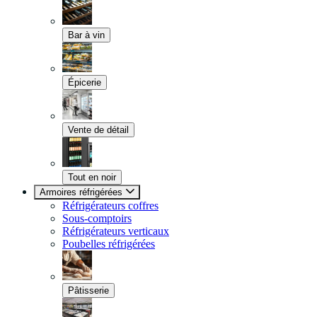
Bar à vin
Épicerie
Vente de détail
Tout en noir
Armoires réfrigérées
Réfrigérateurs coffres
Sous-comptoirs
Réfrigérateurs verticaux
Poubelles réfrigérées
Pâtisserie