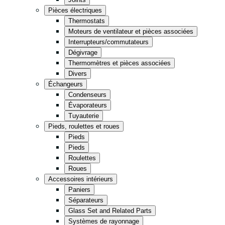
Cuisine
Pièces électriques
Thermostats
Épicerie
Moteurs de ventilateur et pièces associées
Entreposage
Interrupteurs/commutateurs
Dégivrage
Thermomètres et pièces associées
Vente de détail
Fast Food
Divers
Échangeurs
Condenseurs
Tout en noir
Évaporateurs
Tuyauterie
Pieds, roulettes et roues
Pieds
Pieds
Roulettes
Roues
Accessoires intérieurs
Paniers
Séparateurs
Glass Set and Related Parts
Systèmes de rayonnage