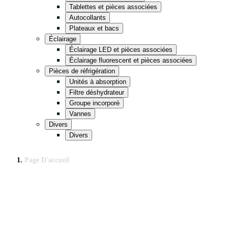
Tablettes et pièces associées
Autocollants
Plateaux et bacs
Éclairage
Éclairage LED et pièces associées
Éclairage fluorescent et pièces associées
Pièces de réfrigération
Unités à absorption
Filtre déshydrateur
Groupe incorporé
Vannes
Divers
Divers
Page D'accueil