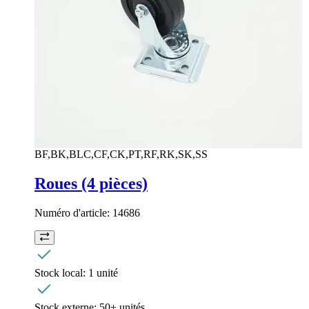
BF,BK,BLC,CF,CK,PT,RF,RK,SK,SS
Roues (4 pièces)
Numéro d'article:
14686
Stock local:
1 unité
Stock externe:
50+ unités