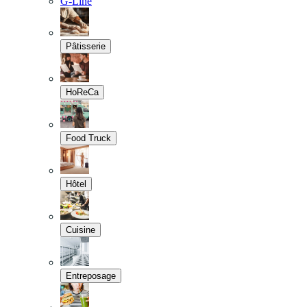
G-Line
Pâtisserie
HoReCa
Food Truck
Hôtel
Cuisine
Entreposage