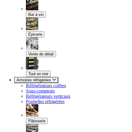
Bar à vin
Épicerie
Vente de détail
Tout en noir
Armoires réfrigérées
Réfrigérateurs coffres
Sous-comptoirs
Réfrigérateurs verticaux
Poubelles réfrigérées
Pâtisserie