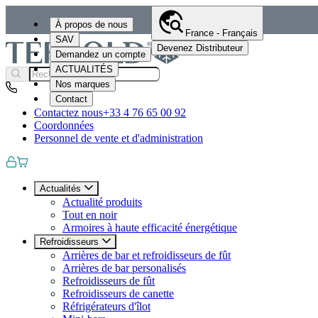
À propos de nous
France - Français
SAV
Devenez Distributeur
Demandez un compte
ACTUALITÉS
Nos marques
Contact
Contactez nous
+33 4 76 65 00 92
Coordonnées
Personnel de vente et d'administration
Actualités
Actualité produits
Tout en noir
Armoires à haute efficacité énergétique
Refroidisseurs
Arrières de bar et refroidisseurs de fût
Arrières de bar personalisés
Refroidisseurs de fût
Refroidisseurs de canette
Réfrigérateurs d'îlot